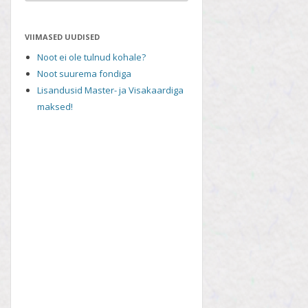
VIIMASED UUDISED
Noot ei ole tulnud kohale?
Noot suurema fondiga
Lisandusid Master- ja Visakaardiga
maksed!