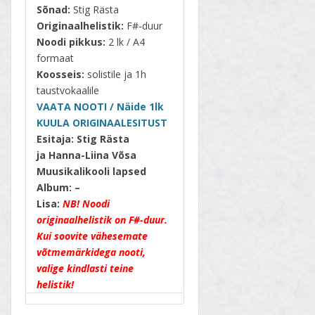
Sõnad:
Stig Rästa
Originaalhelistik:
F#-duur
Noodi pikkus:
2 lk / A4
formaat
Koosseis:
solistile ja 1h
taustvokaalile
VAATA NOOTI / Näide 1lk
KUULA ORIGINAALESITUST
Esitaja: Stig Rästa
ja Hanna-Liina Võsa
Muusikalikooli lapsed
Album: –
Lisa:
NB! Noodi
originaalhelistik on F#-duur.
Kui soovite vähesemate
võtmemärkidega nooti,
valige kindlasti teine
helistik!