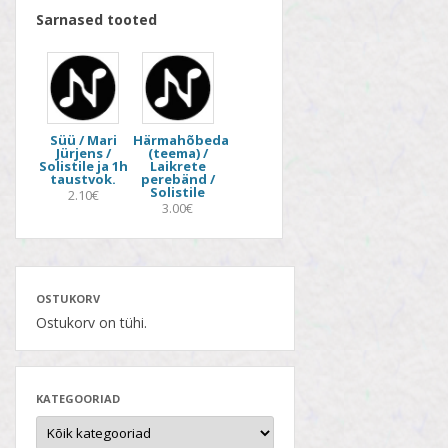
Sarnased tooted
Süü / Mari
Härmahõbeda
Jürjens /
(teema) /
Solistile ja 1h
Laikrete
taustvok.
perebänd /
Solistile
2.10€
3.00€
OSTUKORV
Ostukorv on tühi.
KATEGOORIAD