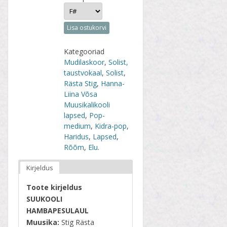
Lisa ostukorvi
Kategooriad
Mudilaskoor
,
Solist,
taustvokaal
,
Solist
,
Rästa Stig
,
Hanna-
Liina Võsa
Muusikalikooli
lapsed
,
Pop-
medium
,
Kidra-pop
,
Haridus
,
Lapsed
,
Rõõm
,
Elu
.
Kirjeldus
Toote kirjeldus
SUUKOOLI
HAMBAPESULAUL
Muusika:
Stig Rästa