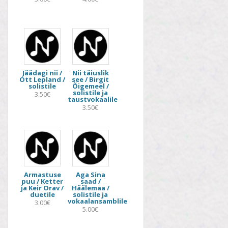
Jäädagi nii /
Nii täiuslik
Ott Lepland /
see / Birgit
solistile
Õigemeel /
solistile ja
3.50€
taustvokaalile
3.50€
Armastuse
Aga Sina
puu / Ketter
saad /
ja Keir Orav /
Häälemaa /
duetile
solistile ja
vokaalansamblile
3.00€
5.00€