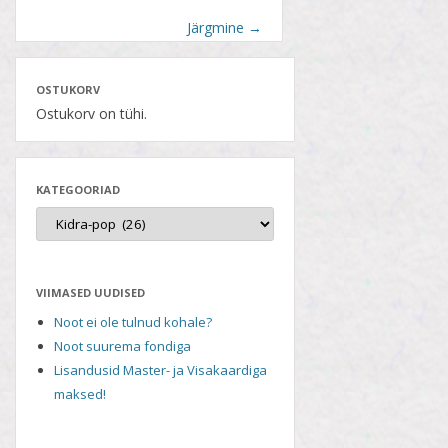
Järgmine
→
OSTUKORV
Ostukorv on tühi.
KATEGOORIAD
VIIMASED UUDISED
Noot ei ole tulnud kohale?
Noot suurema fondiga
Lisandusid Master- ja Visakaardiga
maksed!