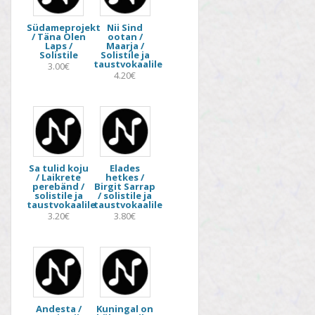
Südameprojekt
Nii Sind
/ Täna Olen
ootan /
Laps /
Maarja /
Solistile
Solistile ja
taustvokaalile
3.00€
4.20€
Sa tulid koju
Elades
/ Laikrete
hetkes /
perebänd /
Birgit Sarrap
solistile ja
/ solistile ja
taustvokaalile
taustvokaalile
3.20€
3.80€
Andesta /
Kuningal on