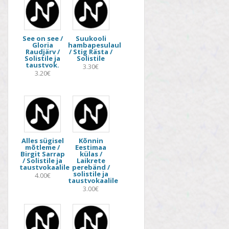
See on see /
Suukooli
Gloria
hambapesulaul
Raudjärv /
/ Stig Rästa /
Solistile ja
Solistile
taustvok.
3.30€
3.20€
Alles sügisel
Kõnnin
mõtleme /
Eestimaa
Birgit Sarrap
külas /
/ Solistile ja
Laikrete
taustvokaalile
perebänd /
solistile ja
4.00€
taustvokaalile
3.00€