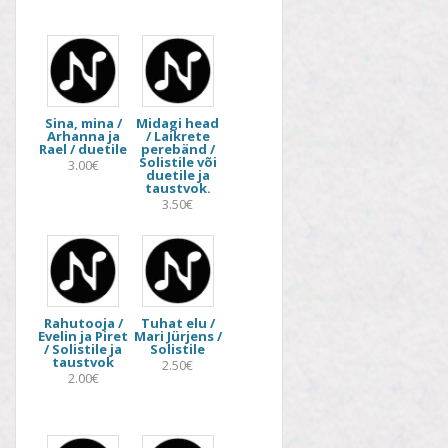
Sina, mina /
Midagi head
Arhanna ja
/ Laikrete
Rael / duetile
perebänd /
Solistile või
3.00€
duetile ja
taustvok.
3.50€
Rahutooja /
Tuhat elu /
Evelin ja Piret
Mari Jürjens /
/ Solistile ja
Solistile
taustvok
2.50€
2.00€