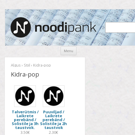
Noodipank
noodipank.ee
Skip
Menu
to
content
Algus
›
Stiil
› Kidra-pop
Kidra-pop
Talverütmis /
Puuviljad /
Laikrete
Laikrete
perebänd /
perebänd /
Solistile ja 3h
Solistile ja 2h
taustvok.
taustvok
3.50€
2.30€