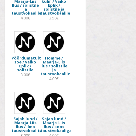
Maarja-Liis
külm / Vaiko
Ilus / solistile
Eplik /
ja
solistile ja
taustvokaalile
taustvokaalile
4.00€
3.50€
Pöördumatult
Homme /
soe / Vaiko
Maarja-Liis
Eplik /
Ilus / solistile
solistile
ja
taustvokaalile
3.00€
4.00€
Sajab lund /
Sajab lund /
Maarja-Liis
Maarja-Liis
Ilus / ilma
Ilus / koos
taustvokaalita
taustvokaaliga
3.00€
4.00€