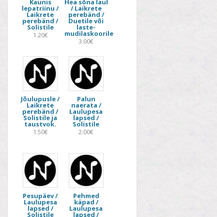
Kaunis
Hea sõna laul
lepatriinu /
/ Laikrete
Laikrete
perebänd /
perebänd /
Duetile või
Solistile
laste-
mudilaskoorile
1.20€
3.00€
Jõulupusle /
Palun
Laikrete
naerata /
perebänd /
Laulupesa
Solistile ja
lapsed /
taustvok.
Solistile
1.50€
2.00€
Pesupäev /
Pehmed
Laulupesa
käpad /
lapsed /
Laulupesa
Solistile
lapsed /