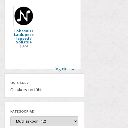
Lobasuu /
Laulupesa
lapsed /
Solistile
1.60€
Järgmine
→
OSTUKORV
Ostukorv on tühi.
KATEGOORIAD