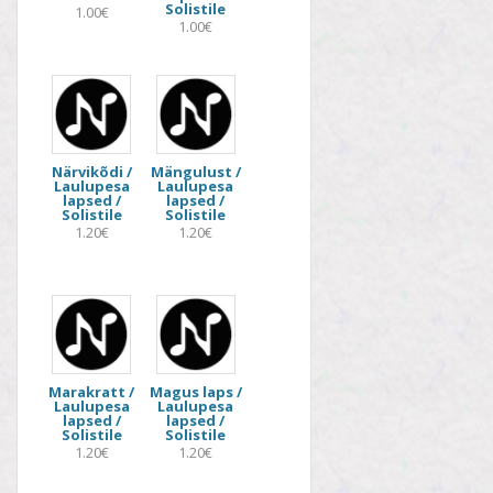
Solistile
1.00€
1.00€
Närvikõdi /
Mängulust /
Laulupesa
Laulupesa
lapsed /
lapsed /
Solistile
Solistile
1.20€
1.20€
Marakratt /
Magus laps /
Laulupesa
Laulupesa
lapsed /
lapsed /
Solistile
Solistile
1.20€
1.20€