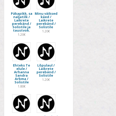
Päkapikk, sa
Minu väiksed
naljatilk /
käed /
Laikrete
Laikrete
perebänd /
perebänd /
Solistile ja
Solistile
taustvok.
1.20€
1.20€
Ehteks Te
Lõpulaul /
elule /
Laikrete
Arhanna
perebänd /
Sandra
Solistile
Arbma /
1.20€
Solistile
1.80€