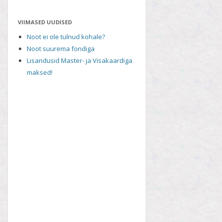
VIIMASED UUDISED
Noot ei ole tulnud kohale?
Noot suurema fondiga
Lisandusid Master- ja Visakaardiga
maksed!