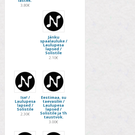
lastek.
3.80€
Jänku
spaalauluke /
Laulupesa
lapsed /
Solistile
2.10€
Ise! /
Eestimaa, su
Laulupesa
taevasilm /
lapsed /
Laulupesa
Solistile
lapsed /
Solistile ja 1h
2.30€
taustvok.
3.00€