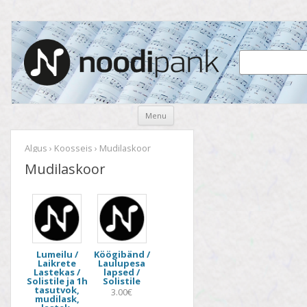
Noodipank
noodipank.ee
Skip
Menu
to
content
Algus
›
Koosseis
› Mudilaskoor
Mudilaskoor
Lumeilu /
Köögibänd /
Laikrete
Laulupesa
Lastekas /
lapsed /
Solistile ja 1h
Solistile
tasutvok,
3.00€
mudilask,