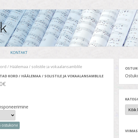
Skip
KONTAKT
to
content
ord / Häälemaa / solistile ja vokaalansamblile
OSTUK
Ostuko
TAD KORD / HÄÄLEMAA / SOLISTILE JA VOKAALANSAMBLILE
00€
KATEG
nsponeerimine
a ostukorvi
VIIMAS