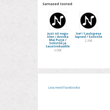
Sarnased tooted
Just nii nagu
Ise! / Laulupesa
olen / Annika
lapsed / Solistile
Mai Purje /
2.30€
Solistile ja
taustvokaalile
3.00€
Leia meid Facebookis