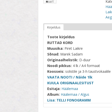
Kat
STIIL
Hää
Lai
TEEMA
Aeg
TELESAADE
Kirjeldus
Toote kirjeldus
RUTTAD KORD
Muusika:
Piret Laikre
Sõnad:
Marek Sadam
Originaalhelistik:
D-duur
Noodi pikkus:
4 lk / A4 formaat
Koosseis:
solistile ja 3-h taustvokaalile
VAATA NOOTI / Näide 1lk
KUULA ORIGINAALESITUST
Esitaja:
Häälemaa
Album:
Häälemaa / Algus
Lisa: TELLI FONOGRAMM