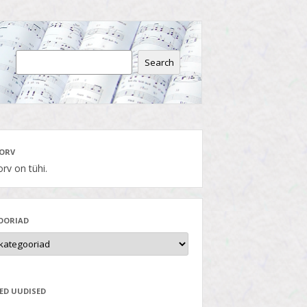
Search
ORV
rv on tühi.
OORIAD
ED UUDISED