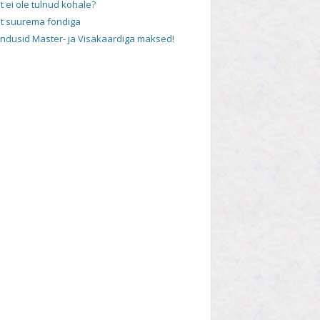
t ei ole tulnud kohale?
t suurema fondiga
andusid Master- ja Visakaardiga maksed!