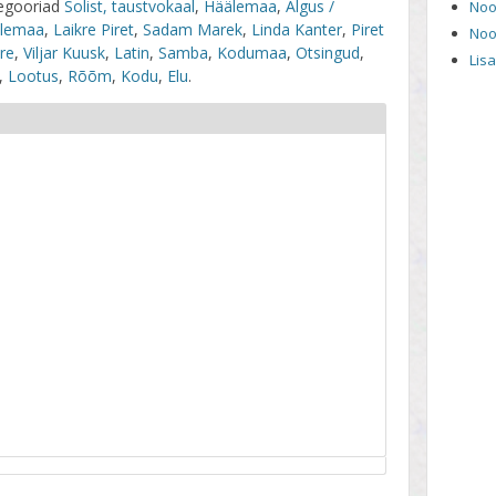
egooriad
Solist, taustvokaal
,
Häälemaa
,
Algus /
Noo
lemaa
,
Laikre Piret
,
Sadam Marek
,
Linda Kanter
,
Piret
Noo
kre
,
Viljar Kuusk
,
Latin
,
Samba
,
Kodumaa
,
Otsingud
,
Lis
,
Lootus
,
Rõõm
,
Kodu
,
Elu
.