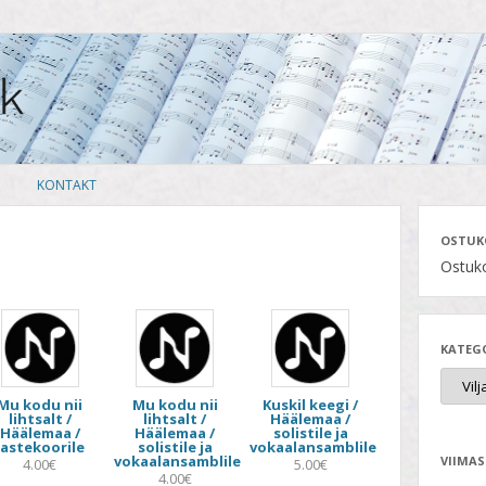
Skip
KONTAKT
to
content
OSTUK
Ostuko
KATEG
Mu kodu nii
Mu kodu nii
Kuskil keegi /
lihtsalt /
lihtsalt /
Häälemaa /
Häälemaa /
Häälemaa /
solistile ja
lastekoorile
solistile ja
vokaalansamblile
vokaalansamblile
VIIMAS
4.00€
5.00€
4.00€