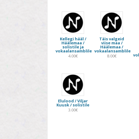
STIIL
TEEMA
TELESAADE
Kellegi hääl /
Täis valgeid
Häälemaa /
viise maa /
solistile ja
Häälemaa /
vokaalansamblile
vokaalansamblile
vo
4.00€
8.00€
Elulood / Viljar
Kuusk / solistile
3.00€