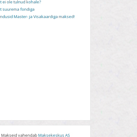
t ei ole tulnud kohale?
t suurema fondiga
andusid Master- ja Visakaardiga maksed!
Makseid vahendab
Maksekeskus AS