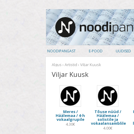
noodipank.ee
Noodipank
NOODIPANGAST
E-POOD
UUDISED
TUTVUSTUS
PEALKIRJAD
Algus
›
Artistid
› Viljar Kuusk
Viljar Kuusk
KASUTAJA LEPING
AUTORID
KUIDAS NOOTI OSTA
ARTISTID
PRIVAATSUSPOLIITIKA
ANSAMBLID
Meres /
Tõuse nüüd /
ALBUM
Häälemaa / 4-h
Häälemaa /
vokaalgrupile
solistile ja
vokaalansamblile
KOOSSEIS
4.30€
4.00€