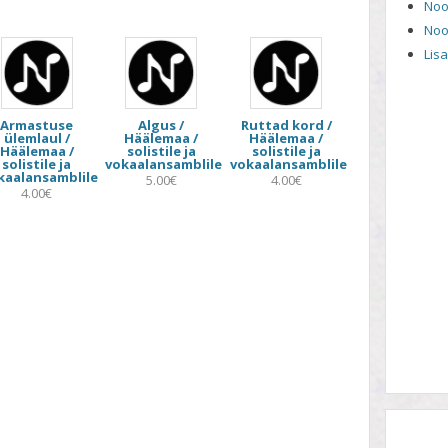
Noo
Noo
Lis
Armastuse
Algus /
Ruttad kord /
ülemlaul /
Häälemaa /
Häälemaa /
Häälemaa /
solistile ja
solistile ja
solistile ja
vokaalansamblile
vokaalansamblile
kaalansamblile
5.00€
4.00€
4.00€