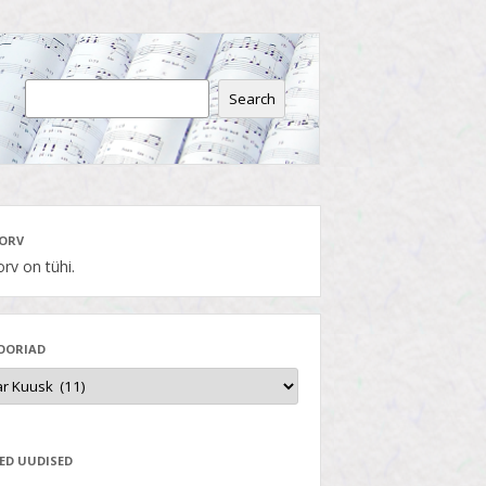
Search
ORV
rv on tühi.
OORIAD
ED UUDISED