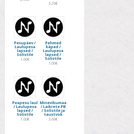
3.20€
Pesupäev /
Pehmed
Laulupesa
käpad /
lapsed /
Laulupesa
Solistile
lapsed /
Solistile
1.00€
1.00€
Peapesu laul
Minevikumaa
/ Laulupesa
/ Laikrete PB
lapsed /
/ Solistile ja
Solistile
taustvok
1.00€
3.60€