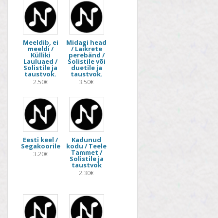
Meeldib, ei
Midagi head
meeldi /
/ Laikrete
Külliki
perebänd /
Lauluaed /
Solistile või
Solistile ja
duetile ja
taustvok.
taustvok.
2.50€
3.50€
Eesti keel /
Kadunud
Segakoorile
kodu / Teele
Tammet /
3.20€
Solistile ja
taustvok
2.30€