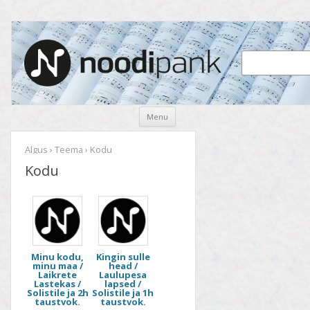
Noodipank
noodipank.ee
Skip
Menu
to
content
Algus
›
Teema
› Kodu
Kodu
Minu kodu,
Kingin sulle
minu maa /
head /
Laikrete
Laulupesa
Lastekas /
lapsed /
Solistile ja 2h
Solistile ja 1h
taustvok.
taustvok.