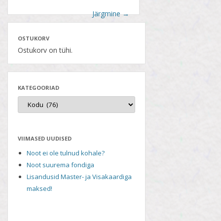
Järgmine
→
OSTUKORV
Ostukorv on tühi.
KATEGOORIAD
VIIMASED UUDISED
Noot ei ole tulnud kohale?
Noot suurema fondiga
Lisandusid Master- ja Visakaardiga
maksed!