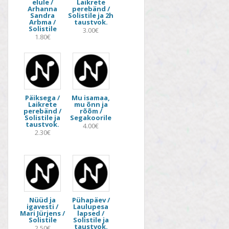
elule /
Laikrete
Arhanna
perebänd /
Sandra
Solistile ja 2h
Arbma /
taustvok.
Solistile
3.00€
1.80€
Päiksega /
Mu isamaa,
Laikrete
mu õnn ja
perebänd /
rõõm /
Solistile ja
Segakoorile
taustvok.
4.00€
2.30€
Nüüd ja
Pühapäev /
igavesti /
Laulupesa
Mari Jürjens /
lapsed /
Solistile
Solistile ja
taustvok.
2.50€