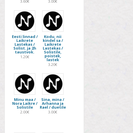
3.60€
3.00€
Eesti linnad /
Kodu, nii
Laikrete
kindel sa /
Lastekas /
Laikrete
Solist. ja 2h
Lastekas /
taustvok.
Solistile,
poistek,
1.20€
lastek
3.20€
Minu maa /
Sina, mina /
Nora Laikre /
Arhanna ja
Solistile
Rael / duetile
2.00€
3.00€