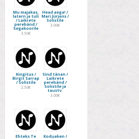
Mu majakas,
Head aega! /
latern ja tuli
Mari Jürjens /
/ Laikrete
Solistile
perebänd /
3.00€
Segakoorile
3.50€
Kingitus /
Sind tänan /
Birgit Sarrap
Laikrete
/ Solistile
perebänd /
Solistile ja
2.50€
taustv.
3.00€
Ehteks Te
Koduaken /