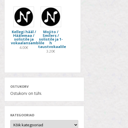
Kellegi hääl /
Mojito /
Häälemaa /
Smilers /
solistile ja
solistile ja 1-
vokaalansamblile
h
taustvokaalile
4.00€
3.20€
OSTUKORV
Ostukorv on tühi.
KATEGOORIAD