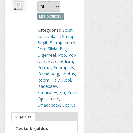
Lisa ostukorvi
Kategooriad
Solist,
taustvokaal
,
Sarrap
Birgit
,
Sarrap Indrek
,
Soro Silvia
,
Birgit
Õigemeel
,
Pop
,
Pop-
rock
,
Pop-medium
,
Puhkus
,
Sõbrapäev
,
Kevad
,
Aeg
,
Lootus
,
Rõõm
,
Talv
,
Kool
,
Isadepäev
,
Sünnipäev
,
Elu
,
Kooli
lõpetamine
,
Emadepäev
,
Sõprus
.
Kirjeldus
Toote kirjeldus