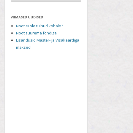
VIIMASED UUDISED
Noot ei ole tulnud kohale?
Noot suurema fondiga
Lisandusid Master- ja Visakaardiga
maksed!