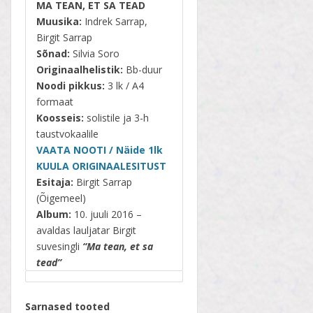
MA TEAN, ET SA TEAD
Muusika:
Indrek Sarrap,
Birgit Sarrap
Sõnad:
Silvia Soro
Originaalhelistik:
Bb-duur
Noodi pikkus:
3 lk / A4
formaat
Koosseis:
solistile ja 3-h
taustvokaalile
VAATA NOOTI / Näide 1lk
KUULA ORIGINAALESITUST
Esitaja:
Birgit Sarrap
(Õigemeel)
Album:
10. juuli 2016 –
avaldas l
auljatar Birgit
suvesingli
“Ma tean, et sa
tead”
Sarnased tooted