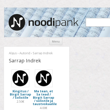
Noodipank
noodipank.ee
Skip
Menu
to
content
Algus
›
Autorid
› Sarrap Indrek
Sarrap Indrek
Kingitus /
Ma tean, et
Birgit Sarrap
Sa tead /
/ Solistile
Birgit Sarrap
/ solistile ja
2.50€
taustvokaalile
4.00€