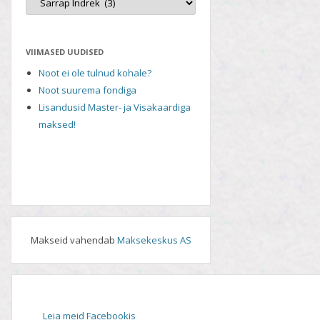
VIIMASED UUDISED
Noot ei ole tulnud kohale?
Noot suurema fondiga
Lisandusid Master- ja Visakaardiga
maksed!
Makseid vahendab
Maksekeskus AS
Leia meid Facebookis