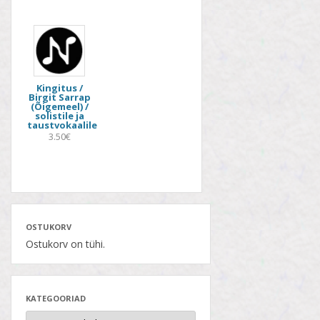
Kingitus /
Birgit Sarrap
(Õigemeel) /
solistile ja
taustvokaalile
3.50€
OSTUKORV
Ostukorv on tühi.
KATEGOORIAD