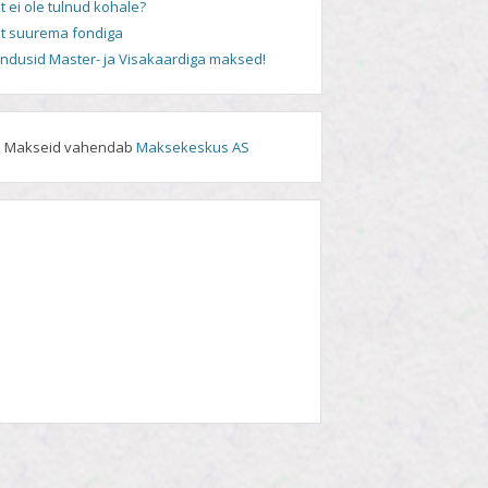
t ei ole tulnud kohale?
t suurema fondiga
andusid Master- ja Visakaardiga maksed!
Makseid vahendab
Maksekeskus AS