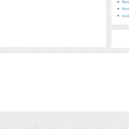
Noo
Noo
Lis