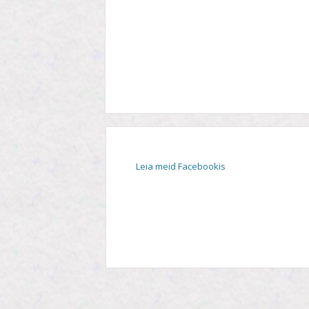
STIIL
TEEMA
TELESAADE
Leia meid Facebookis