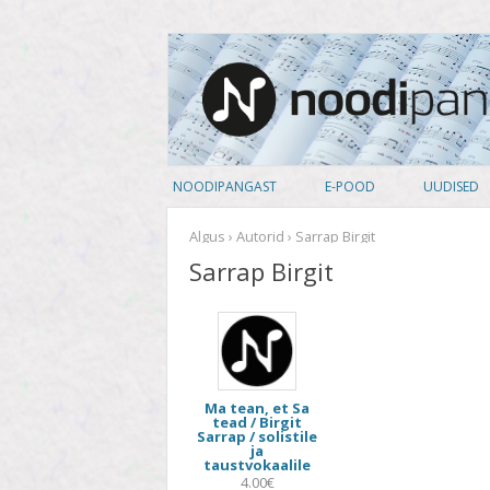
noodipank.ee
Noodipank
NOODIPANGAST
E-POOD
UUDISED
TUTVUSTUS
PEALKIRJAD
Algus
›
Autorid
› Sarrap Birgit
Sarrap Birgit
KASUTAJA LEPING
AUTORID
KUIDAS NOOTI OSTA
ARTISTID
PRIVAATSUSPOLIITIKA
ANSAMBLID
Ma tean, et Sa
ALBUM
tead / Birgit
Sarrap / solistile
ja
KOOSSEIS
taustvokaalile
4.00€