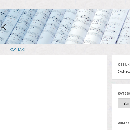
Skip
KONTAKT
to
content
OSTUK
Ostuko
KATEG
VIIMAS