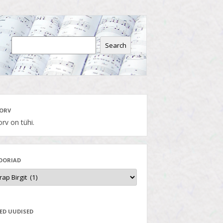
Search
ORV
rv on tühi.
OORIAD
ED UUDISED