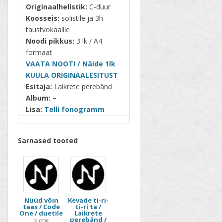
Originaalhelistik:
C-duur
Koosseis:
solistile ja 3h
taustvokaalile
Noodi pikkus:
3 lk / A4
formaat
VAATA
NOOTI / Näide 1lk
KUULA ORIGINAALE
S
IT
U
ST
Esitaja:
Laikrete perebänd
Album: –
Lisa:
Telli fonogramm
Sarnased tooted
Nüüd võin
Kevade ti-ri-
taas / Code
ti-ri ta /
One / duetile
Laikrete
perebänd /
3.00€