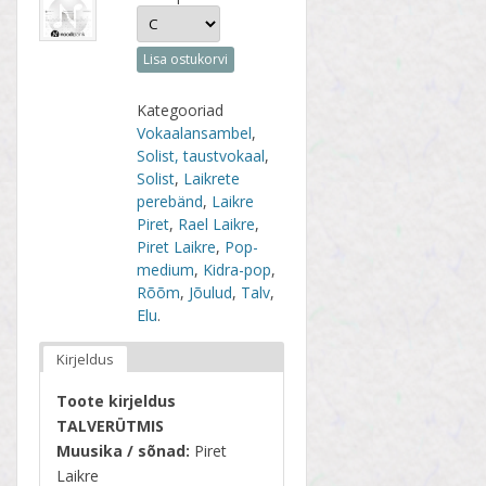
Lisa ostukorvi
Kategooriad
Vokaalansambel
,
Solist, taustvokaal
,
Solist
,
Laikrete
perebänd
,
Laikre
Piret
,
Rael Laikre
,
Piret Laikre
,
Pop-
medium
,
Kidra-pop
,
Rõõm
,
Jõulud
,
Talv
,
Elu
.
Kirjeldus
Toote kirjeldus
TALVERÜTMIS
Muusika / sõnad:
Piret
Laikre