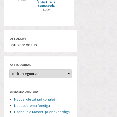
Solistile ja
taustvok.
1.20€
OSTUKORV
Ostukorv on tühi.
KATEGOORIAD
VIIMASED UUDISED
Noot ei ole tulnud kohale?
Noot suurema fondiga
Lisandusid Master- ja Visakaardiga