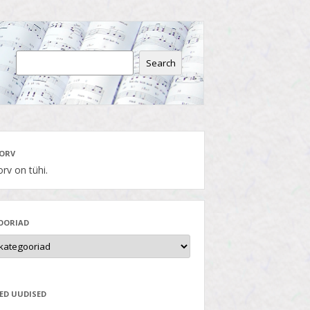
Search
ORV
rv on tühi.
OORIAD
ED UUDISED