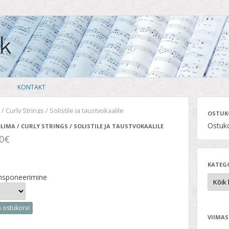
Skip
KONTAKT
to
content
/ Curly Strings / Solistile ja taustvokaalile
OSTUK
Ostuko
LIMA / CURLY STRINGS / SOLISTILE JA TAUSTVOKAALILE
50€
KATEG
nsponeerimine
a ostukorvi
VIIMAS