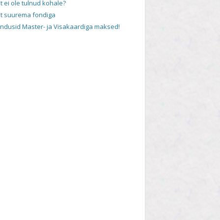
t ei ole tulnud kohale?
t suurema fondiga
andusid Master- ja Visakaardiga maksed!