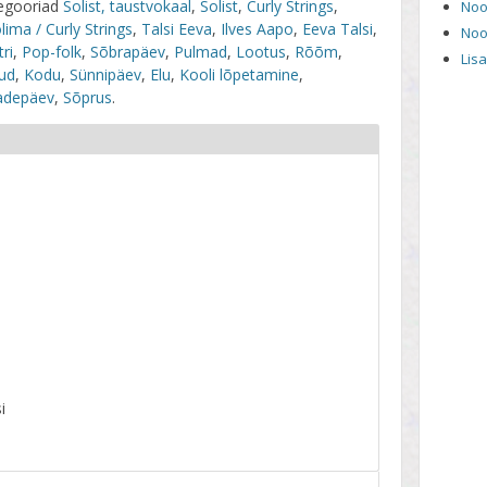
egooriad
Solist, taustvokaal
,
Solist
,
Curly Strings
,
Noo
lima / Curly Strings
,
Talsi Eeva
,
Ilves Aapo
,
Eeva Talsi
,
Noo
ri
,
Pop-folk
,
Sõbrapäev
,
Pulmad
,
Lootus
,
Rõõm
,
Lis
lud
,
Kodu
,
Sünnipäev
,
Elu
,
Kooli lõpetamine
,
depäev
,
Sõprus
.
i