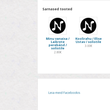
Sarnased tooted
Minu vanaisa /
Koolirahu / Elise
Laikrete
Ustav / solistile
perebänd /
3.00€
solistile
2.80€
Leia meid Facebookis