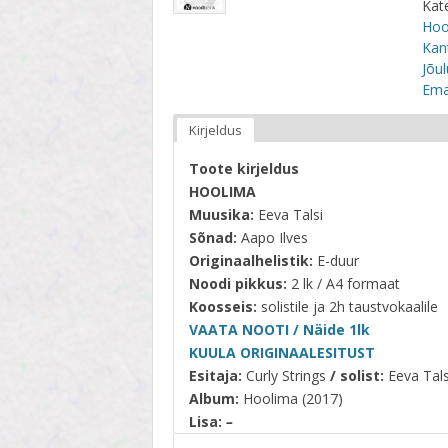
Kat
STIIL
Hoo
Kant
TEEMA
Jõu
Ema
TELESAADE
Kirjeldus
Toote kirjeldus
HOOLIMA
Muusika:
Eeva Talsi
Sõnad:
Aapo Ilves
Originaalhelistik:
E-duur
Noodi pikkus:
2 lk / A4 formaat
Koosseis:
solistile ja 2h taustvokaalile
VAATA NOOTI / Näide 1lk
KUULA ORIGINAALESITUST
Esitaja:
Curly Strings
/ solist:
Eeva Tals
Album:
Hoolima (2017)
Lisa:
–