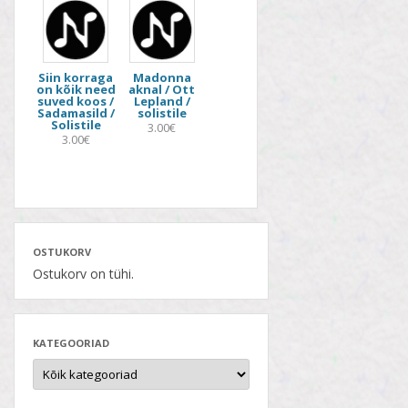
Siin korraga
Madonna
on kõik need
aknal / Ott
suved koos /
Lepland /
Sadamasild /
solistile
Solistile
3.00€
3.00€
OSTUKORV
Ostukorv on tühi.
KATEGOORIAD