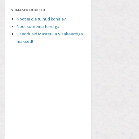
VIIMASED UUDISED
Noot ei ole tulnud kohale?
Noot suurema fondiga
Lisandusid Master- ja Visakaardiga
maksed!