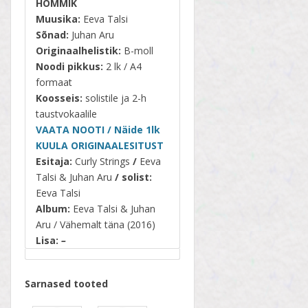
HOMMIK
Muusika:
Eeva Talsi
Sõnad:
Juhan Aru
Originaalhelistik:
B-moll
Noodi pikkus:
2 lk / A4
formaat
Koosseis:
solistile ja 2-h
taustvokaalile
VAATA NOOTI / Näide 1lk
KUULA ORIGINAALESITUST
Esitaja:
Curly Strings
/
Eeva
Talsi & Juhan Aru
/ solist:
Eeva Talsi
Album:
Eeva Talsi & Juhan
Aru / Vähemalt täna (2016)
Lisa:
–
Sarnased tooted