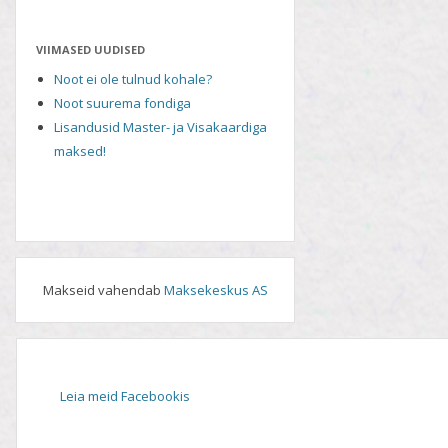
VIIMASED UUDISED
Noot ei ole tulnud kohale?
Noot suurema fondiga
Lisandusid Master- ja Visakaardiga
maksed!
Makseid vahendab
Maksekeskus AS
Leia meid Facebookis