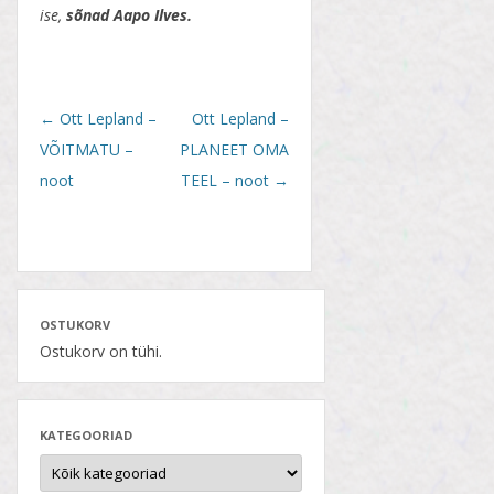
ise,
sõnad
Aapo Ilves.
Post
←
Ott Lepland –
Ott Lepland –
navigation
VÕITMATU –
PLANEET OMA
noot
TEEL – noot
→
OSTUKORV
Ostukorv on tühi.
KATEGOORIAD