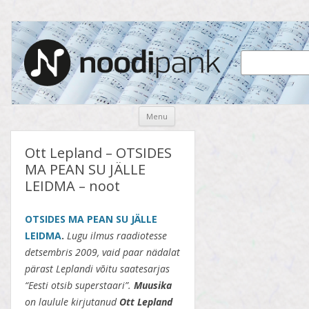
Noodipank
noodipank.ee
Skip
Menu
to
content
Ott Lepland – OTSIDES
MA PEAN SU JÄLLE
LEIDMA – noot
OTSIDES MA PEAN SU JÄLLE
LEIDMA
.
Lugu ilmus raadiotesse
detsembris 2009, vaid paar nädalat
pärast Leplandi võitu saatesarjas
“Eesti otsib superstaari”.
Muusika
on laulule kirjutanud
Ott Lepland