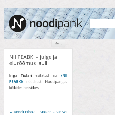
Noodipank
noodipank.ee
Skip
Menu
to
content
NII PEABKI – julge ja
elurõõmus laul!
Inga Tislari
esitatud laul
/NII
PEABKI/
nüüdsest Noodipangas
kõikides helistikes!
Post
←
Anneli Pilpak
Maiken – Siin või