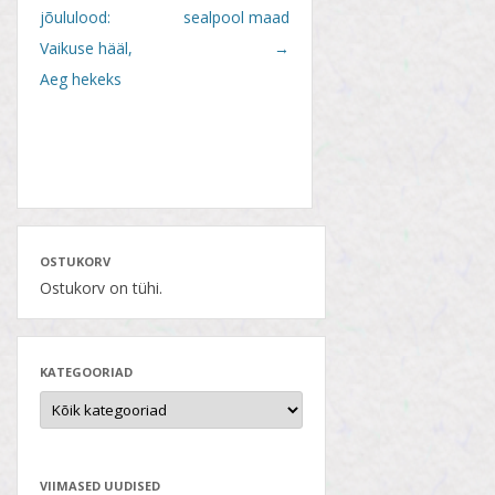
navigation
jõululood:
sealpool maad
Vaikuse hääl,
→
Aeg hekeks
OSTUKORV
Ostukorv on tühi.
KATEGOORIAD
VIIMASED UUDISED