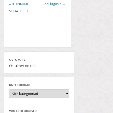
navigation
– KÕNNIME
veel lugusid
→
SEDA TEED
OSTUKORV
Ostukorv on tühi.
KATEGOORIAD
VIIMASED UUDISED