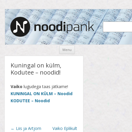
Noodipank
noodipank.ee
Skip
Menu
to
content
Kuningal on külm,
Kodutee – noodid!
Vaiko
lugudega taas jätkame!
KUNINGAL ON KÜLM – Noodid
KODUTEE – Noodid
Post
←
Liis ja Artjom
Vaiko Eplikult