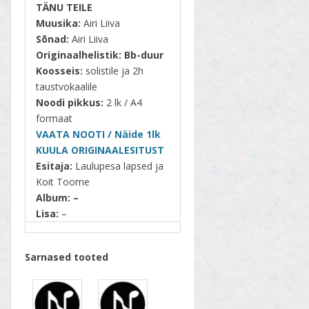
TÄNU TEILE
Muusika:
Airi Liiva
Sõnad:
Airi Liiva
Originaalhelistik:
Bb-duur
Koosseis:
solistile ja 2h
taustvokaalile
Noodi pikkus:
2 lk / A4
formaat
VAATA NOOTI / Näide 1lk
KUULA ORIGINAALESITUST
Esitaja:
Laulupesa lapsed ja
Koit Toome
Album: –
Lisa:
–
Sarnased tooted