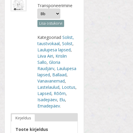
Transponeerimine
Lisa ostukorvi
Kategooriad
Solist,
taustvokaal
,
Solist
,
Laulupesa lapsed
,
Liiva Airi
,
Krislin
Sallo
,
Gloria
Raudjärv
,
Laulupesa
lapsed
,
Ballaad
,
Vanavanemad
,
Lastelaulud
,
Lootus
,
Lapsed
,
Rõõm
,
Isadepäev
,
Elu
,
Emadepäev
.
Kirjeldus
Toote kirjeldus