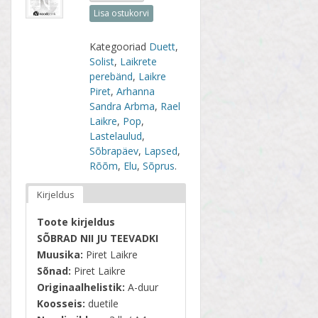
Lisa ostukorvi
Kategooriad
Duett
,
Solist
,
Laikrete
perebänd
,
Laikre
Piret
,
Arhanna
Sandra Arbma
,
Rael
Laikre
,
Pop
,
Lastelaulud
,
Sõbrapäev
,
Lapsed
,
Rõõm
,
Elu
,
Sõprus
.
Kirjeldus
Toote kirjeldus
SÕBRAD NII JU TEEVADKI
Muusika:
Piret Laikre
Sõnad:
Piret Laikre
Originaalhelistik:
A-duur
Koosseis:
duetile