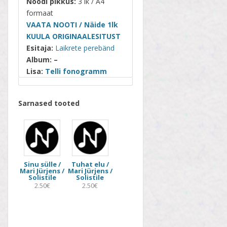
Noodi pikkus:
3 lk / A4
formaat
VAATA NOOTI / Näide 1lk
KUULA ORIGINAALESITUST
Esitaja:
Laikrete perebänd
Album: –
Lisa:
Telli fonogramm
Sarnased tooted
Sinu sülle /
Tuhat elu /
Mari Jürjens /
Mari Jürjens /
Solistile
Solistile
2.50€
2.50€