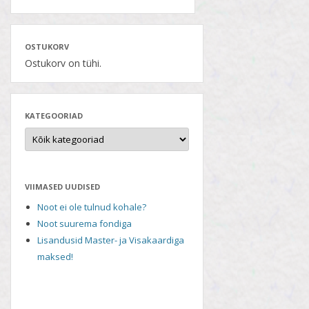
OSTUKORV
Ostukorv on tühi.
KATEGOORIAD
VIIMASED UUDISED
Noot ei ole tulnud kohale?
Noot suurema fondiga
Lisandusid Master- ja Visakaardiga
maksed!