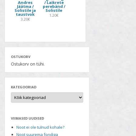
Andres
/ Laikrete
Jäätma /
perebänd /
Solistile ja
Solistile
taustvok
1.20€
3.20€
OSTUKORV
Ostukorv on tühi.
KATEGOORIAD
VIIMASED UUDISED
Noot ei ole tulnud kohale?
Noot suurema fondiga