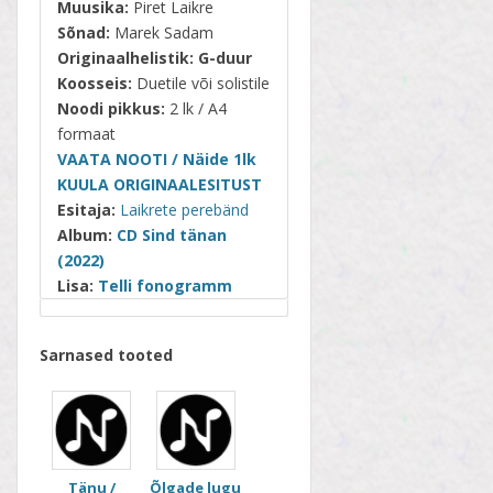
Muusika:
Piret Laikre
Sõnad:
Marek Sadam
Originaalhelistik:
G-duur
Koosseis:
Duetile või solistile
Noodi pikkus:
2 lk / A4
formaat
VAATA NOOTI / Näide 1lk
KUULA ORIGINAALESITUST
Esitaja:
Laikrete perebänd
Album:
CD Sind tänan
(2022)
Lisa:
Telli fonogramm
Sarnased tooted
Tänu /
Õlgade lugu