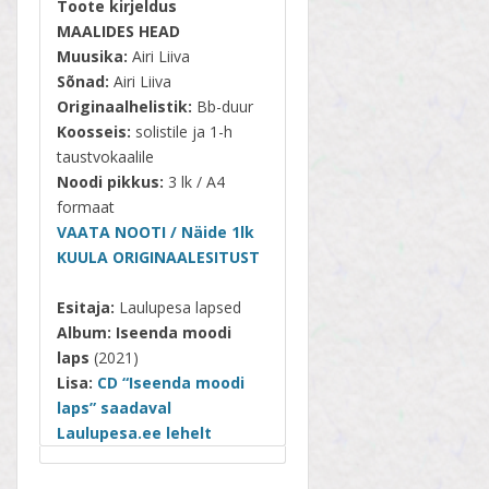
Toote kirjeldus
MAALIDES HEAD
Muusika:
Airi Liiva
Sõnad:
Airi Liiva
Originaalhelistik:
Bb-duur
Koosseis:
solistile ja 1-h
taustvokaalile
Noodi pikkus:
3 lk / A4
formaat
VAATA NOOTI / Näide 1lk
KUULA ORIGINAALESITUST
Esitaja:
Laulupesa lapsed
Album:
Iseenda moodi
laps
(2021)
Lisa:
CD “Iseenda moodi
laps” saadaval
Laulupesa.ee lehelt