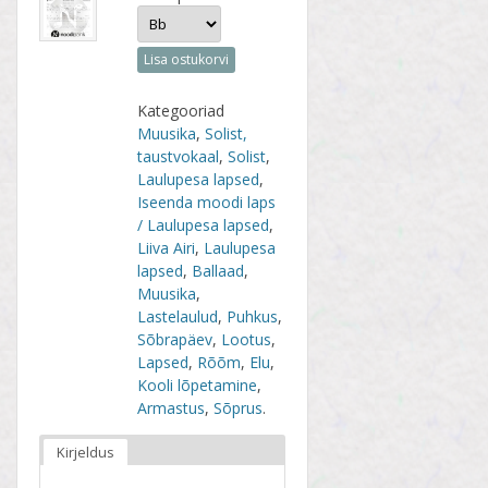
Lisa ostukorvi
Kategooriad
Muusika
,
Solist,
taustvokaal
,
Solist
,
Laulupesa lapsed
,
Iseenda moodi laps
/ Laulupesa lapsed
,
Liiva Airi
,
Laulupesa
lapsed
,
Ballaad
,
Muusika
,
Lastelaulud
,
Puhkus
,
Sõbrapäev
,
Lootus
,
Lapsed
,
Rõõm
,
Elu
,
Kooli lõpetamine
,
Armastus
,
Sõprus
.
Kirjeldus