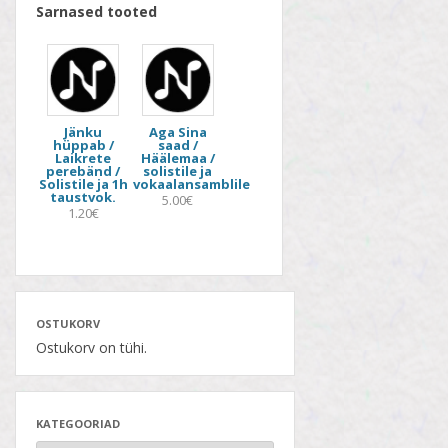
Sarnased tooted
Jänku
Aga Sina
hüppab /
saad /
Laikrete
Häälemaa /
perebänd /
solistile ja
Solistile ja 1h
vokaalansamblile
taustvok.
5.00€
1.20€
OSTUKORV
Ostukorv on tühi.
KATEGOORIAD