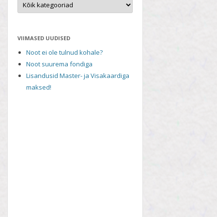
VIIMASED UUDISED
Noot ei ole tulnud kohale?
Noot suurema fondiga
Lisandusid Master- ja Visakaardiga
maksed!