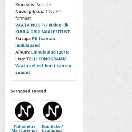
Koosseis:
Solistile
Noodi pikkus:
1 lk / A4
formaat
VAATA NOOTI / Näide 1lk
KUULA ORIGINAALESITUST
Esitaja:
Põltsamaa
laululapsed
Album:
Linnulaulud (2016)
Lisa:
TELLI FONOGRAMM
Vaata sellest loost tantsu
seadet
Sarnased tooted
Tuhat elu /
Küünlake /
Mari Jürjens /
Laulupesa