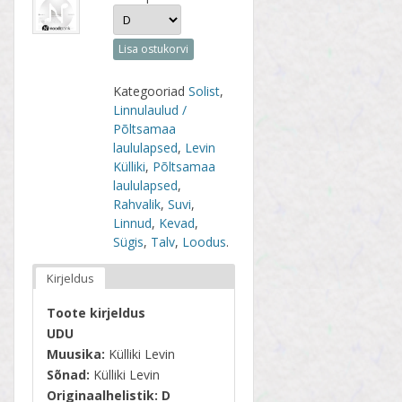
Lisa ostukorvi
Kategooriad
Solist
,
Linnulaulud /
Põltsamaa
laululapsed
,
Levin
Külliki
,
Põltsamaa
laululapsed
,
Rahvalik
,
Suvi
,
Linnud
,
Kevad
,
Sügis
,
Talv
,
Loodus
.
Kirjeldus
Toote kirjeldus
UDU
Muusika:
Külliki Levin
Sõnad:
Külliki Levin
Originaalhelistik:
D