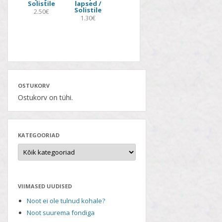
Solistile
lapsed /
Solistile
2.50€
1.30€
OSTUKORV
Ostukorv on tühi.
KATEGOORIAD
VIIMASED UUDISED
Noot ei ole tulnud kohale?
Noot suurema fondiga