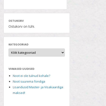
OSTUKORV
Ostukorv on tühi.
KATEGOORIAD
VIIMASED UUDISED
Noot ei ole tulnud kohale?
Noot suurema fondiga
Lisandusid Master- ja Visakaardiga
maksed!