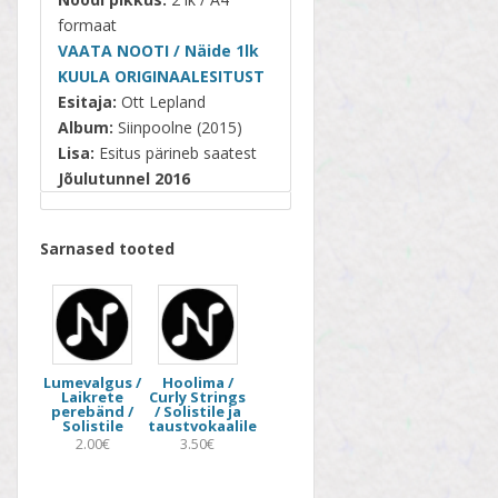
formaat
VAATA NOOTI / Näide 1lk
KUULA ORIGINAALESITUST
Esitaja:
Ott Lepland
Album:
Siinpoolne (2015)
Lisa:
Esitus pärineb saatest
Jõulutunnel 2016
Sarnased tooted
Lumevalgus /
Hoolima /
Laikrete
Curly Strings
perebänd /
/ Solistile ja
Solistile
taustvokaalile
2.00€
3.50€