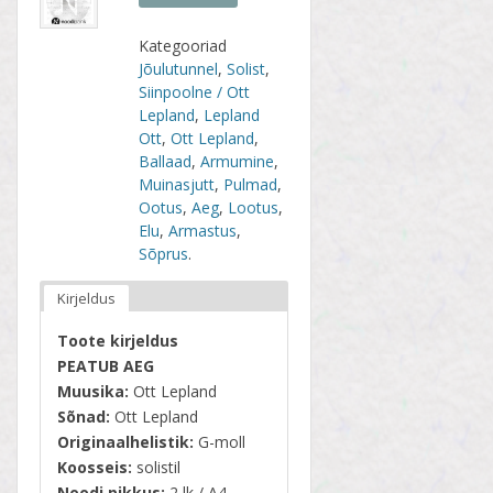
Kategooriad
Jõulutunnel
,
Solist
,
Siinpoolne / Ott
Lepland
,
Lepland
Ott
,
Ott Lepland
,
Ballaad
,
Armumine
,
Muinasjutt
,
Pulmad
,
Ootus
,
Aeg
,
Lootus
,
Elu
,
Armastus
,
Sõprus
.
Kirjeldus
Toote kirjeldus
PEATUB AEG
Muusika:
Ott Lepland
Sõnad:
Ott Lepland
Originaalhelistik:
G-moll
Koosseis:
solistil
Noodi pikkus:
2 lk / A4