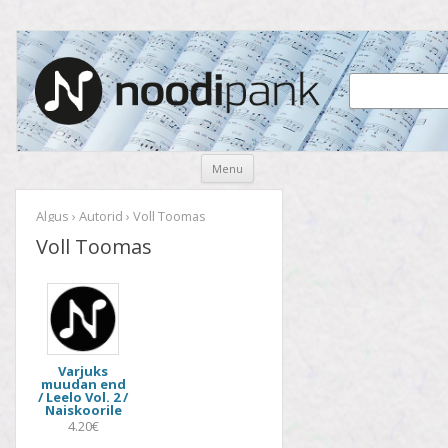
Noodipank
noodipank.ee
Skip
Menu
to
content
Algus
›
Autorid
› Voll Toomas
Voll Toomas
Varjuks
muudan end
/ Leelo Vol. 2 /
Naiskoorile
4.20€