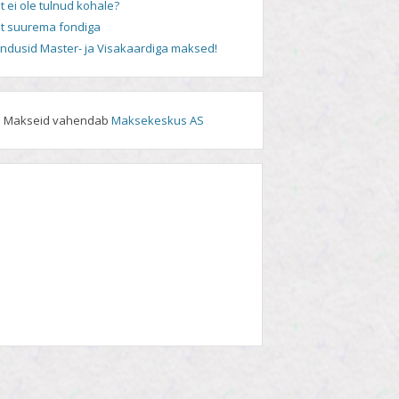
t ei ole tulnud kohale?
t suurema fondiga
andusid Master- ja Visakaardiga maksed!
Makseid vahendab
Maksekeskus AS