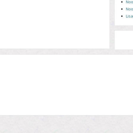
Noo
Noo
Lis