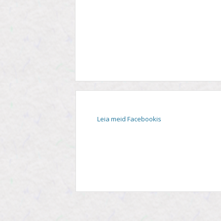
STIIL
TEEMA
TELESAADE
Leia meid Facebookis