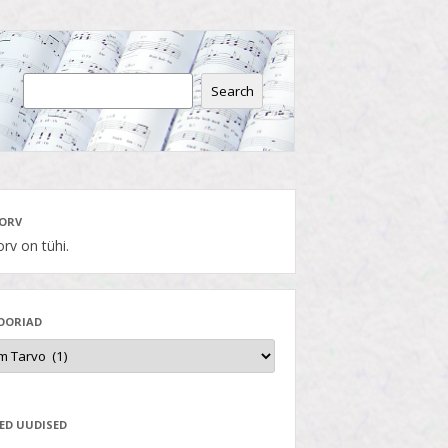
Search
ORV
rv on tühi.
OORIAD
ED UUDISED