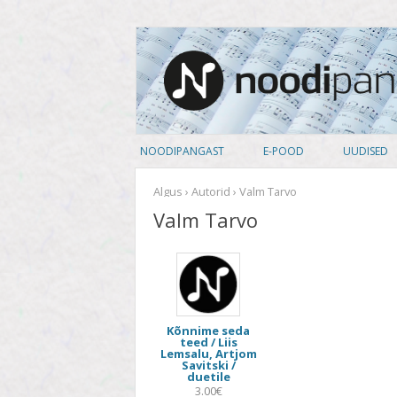
noodipank.ee
Noodipank
NOODIPANGAST
E-POOD
UUDISED
TUTVUSTUS
PEALKIRJAD
Algus
›
Autorid
› Valm Tarvo
Valm Tarvo
KASUTAJA LEPING
AUTORID
KUIDAS NOOTI OSTA
ARTISTID
PRIVAATSUSPOLIITIKA
ANSAMBLID
Kõnnime seda
ALBUM
teed / Liis
Lemsalu, Artjom
Savitski /
KOOSSEIS
duetile
3.00€