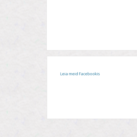
STIIL
TEEMA
TELESAADE
Leia meid Facebookis