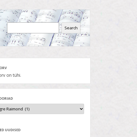
Search
ORV
rv on tühi.
OORIAD
ED UUDISED