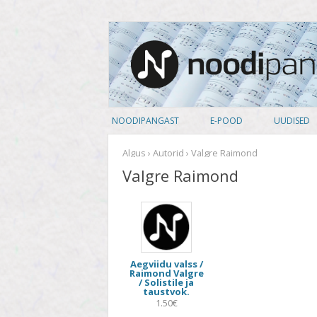
noodipank.ee
Noodipank
NOODIPANGAST
E-POOD
UUDISED
TUTVUSTUS
PEALKIRJAD
Algus
›
Autorid
› Valgre Raimond
Valgre Raimond
KASUTAJA LEPING
AUTORID
KUIDAS NOOTI OSTA
ARTISTID
PRIVAATSUSPOLIITIKA
ANSAMBLID
Aegviidu valss /
ALBUM
Raimond Valgre
/ Solistile ja
taustvok.
KOOSSEIS
1.50€