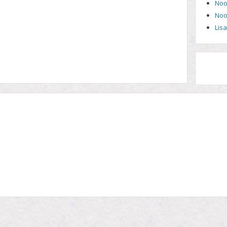
Noo
Noo
Lis