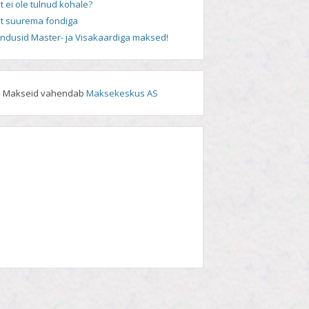
t ei ole tulnud kohale?
t suurema fondiga
andusid Master- ja Visakaardiga maksed!
Makseid vahendab
Maksekeskus AS