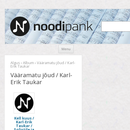
Noodipank
noodipank.ee
Skip
Menu
to
content
Algus
›
Album
› Vääramatu jõud / Karl-
Erik Taukar
Vääramatu jõud / Karl-
Erik Taukar
Kell kuus /
Karl-Erik
Taukar /
Solistile ja