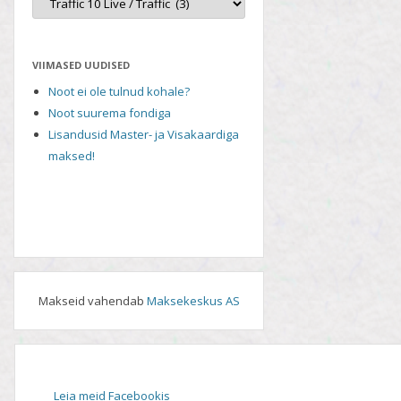
VIIMASED UUDISED
Noot ei ole tulnud kohale?
Noot suurema fondiga
Lisandusid Master- ja Visakaardiga
maksed!
Makseid vahendab
Maksekeskus AS
Leia meid Facebookis