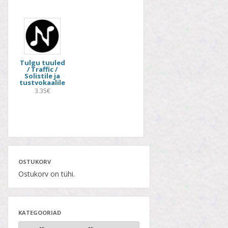
Tulgu tuuled
/ Traffic /
Solistile ja
tustvokaalile
3.35€
OSTUKORV
Ostukorv on tühi.
KATEGOORIAD