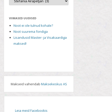
VIIMASED UUDISED
Noot ei ole tulnud kohale?
Noot suurema fondiga
Lisandusid Master- ja Visakaardiga
maksed!
Makseid vahendab
Maksekeskus AS
Leia meid Facebookis