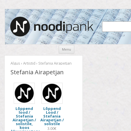
Noodipank
noodipank.ee
Skip
Menu
to
content
Algus
›
Artistid
› Stefania Airapetjan
Stefania Airapetjan
Lõppend
Lõppend
lood /
Lood /
Stefania
Stefania
Airapetjan /
Airapetjan /
solistile,
solistile
koos
3.00€