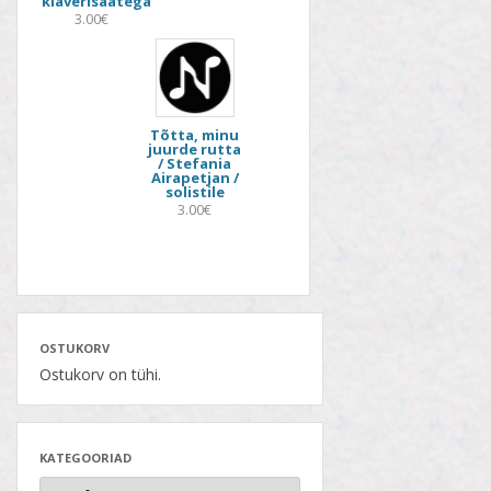
klaverisaatega
3.00€
Tõtta, minu
juurde rutta
/ Stefania
Airapetjan /
solistile
3.00€
OSTUKORV
Ostukorv on tühi.
KATEGOORIAD