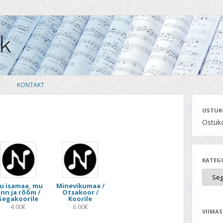
Skip
KONTAKT
to
content
OSTUK
Ostuko
KATEG
u isamaa, mu
Minevikumaa /
nn ja rõõm /
Otsakoor /
Segakoorile
Koorile
4.00€
6.00€
VIIMAS