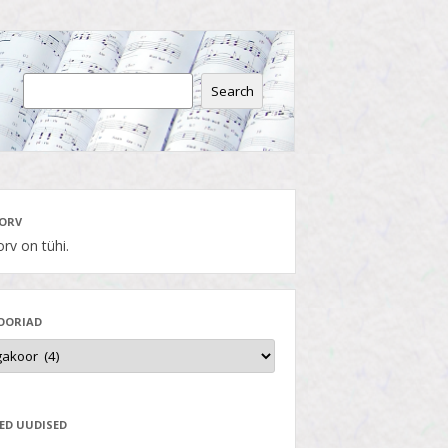
Search
ORV
rv on tühi.
OORIAD
ED UUDISED