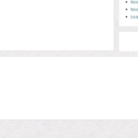
Noo
Noo
Lis