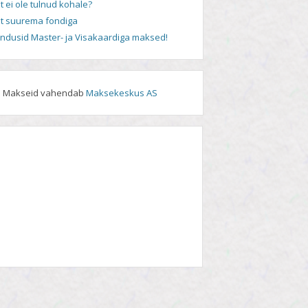
t ei ole tulnud kohale?
t suurema fondiga
andusid Master- ja Visakaardiga maksed!
Makseid vahendab
Maksekeskus AS