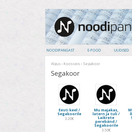
noodipank.ee
Noodipank
NOODIPANGAST
E-POOD
UUDISED
TUTVUSTUS
PEALKIRJAD
Algus
›
Koosseis
› Segakoor
Segakoor
KASUTAJA LEPING
AUTORID
KUIDAS NOOTI OSTA
ARTISTID
PRIVAATSUSPOLIITIKA
ANSAMBLID
Eesti keel /
Mu majakas,
M
ALBUM
Segakoorile
latern ja tuli /
õ
Laikrete
3.20€
perebänd /
KOOSSEIS
Segakoorile
3.50€