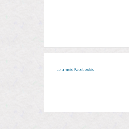
STIIL
TEEMA
TELESAADE
Leia meid Facebookis