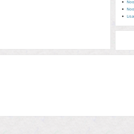
Noo
Noo
Lis