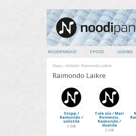
noodipank.ee
Noodipank
NOODIPANGAST
E-POOD
UUDISED
TUTVUSTUS
PEALKIRJAD
Algus
›
Artistid
› Raimondo Laikre
Raimondo Laikre
KASUTAJA LEPING
AUTORID
KUIDAS NOOTI OSTA
ARTISTID
PRIVAATSUSPOLIITIKA
ANSAMBLID
Stopp /
Tule siis / Mari
K
ALBUM
Raimondo /
Ronimois,
Ra
solistile
Raimondo /
duetile
KOOSSEIS
3.00€
3.50€