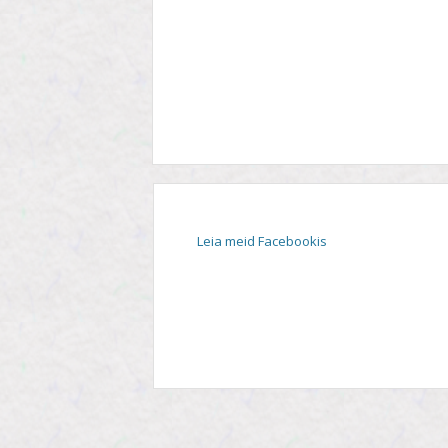
STIIL
TEEMA
TELESAADE
Leia meid Facebookis