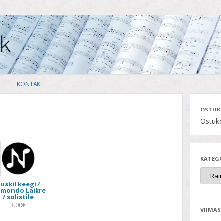
Skip
KONTAKT
to
content
OSTUK
Ostuko
KATEG
uskil keegi /
imondo Laikre
/ solistile
3.00€
VIIMAS