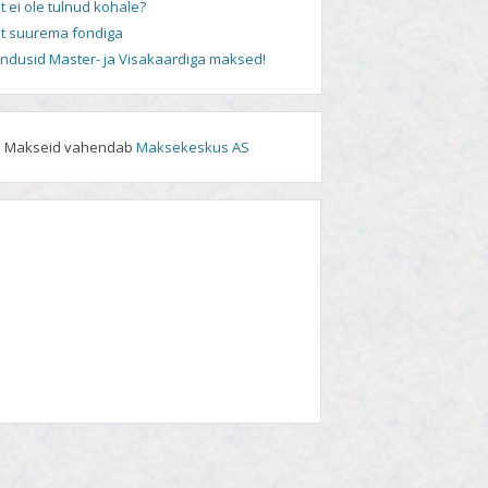
t ei ole tulnud kohale?
t suurema fondiga
andusid Master- ja Visakaardiga maksed!
Makseid vahendab
Maksekeskus AS