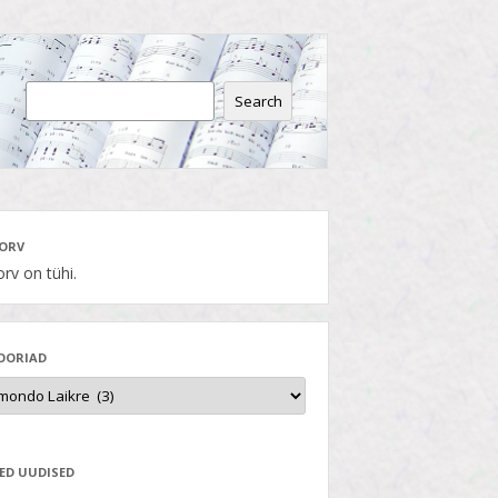
Search
ORV
rv on tühi.
OORIAD
ED UUDISED