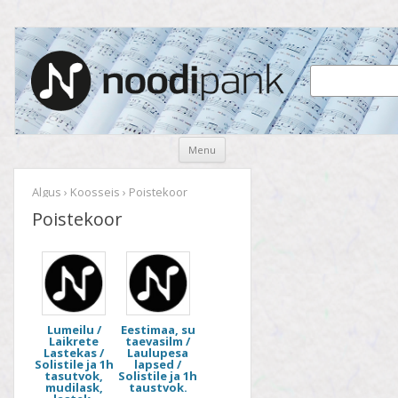
Noodipank
noodipank.ee
Skip
Menu
to
content
Algus
›
Koosseis
› Poistekoor
Poistekoor
Lumeilu /
Eestimaa, su
Laikrete
taevasilm /
Lastekas /
Laulupesa
Solistile ja 1h
lapsed /
tasutvok,
Solistile ja 1h
mudilask,
taustvok.