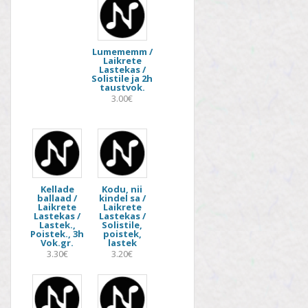
Lumememm /
Laikrete
Lastekas /
Solistile ja 2h
taustvok.
3.00€
Kellade
Kodu, nii
ballaad /
kindel sa /
Laikrete
Laikrete
Lastekas /
Lastekas /
Lastek.,
Solistile,
Poistek., 3h
poistek,
Vok.gr.
lastek
3.30€
3.20€