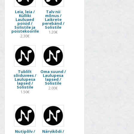
Leia, leia /
Talv nii
Külliki
mõnus /
Lauluaed
Laikrete
poisid /
perebänd /
Solistile ja
Solistile
poistekoorile
1.20€
2.30€
Tublilt
Oma suund /
sõiduvees /
Laulupesa
Laulupesa
lapsed /
lapsed /
Solistile
Solistile
2.00€
1.50€
Nutipõlv /
Närvikõdi /