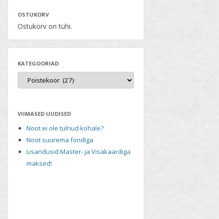
OSTUKORV
Ostukorv on tühi.
KATEGOORIAD
VIIMASED UUDISED
Noot ei ole tulnud kohale?
Noot suurema fondiga
Lisandusid Master- ja Visakaardiga
maksed!