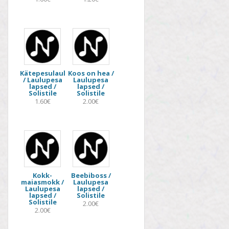
Kätepesulaul
Koos on hea /
/ Laulupesa
Laulupesa
lapsed /
lapsed /
Solistile
Solistile
1.60€
2.00€
Kokk-
Beebiboss /
maiasmokk /
Laulupesa
Laulupesa
lapsed /
lapsed /
Solistile
Solistile
2.00€
2.00€