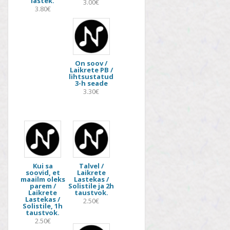
lastek.
3.00€
3.80€
On soov /
Laikrete PB /
lihtsustatud
3-h seade
3.30€
Kui sa
Talvel /
soovid, et
Laikrete
maailm oleks
Lastekas /
parem /
Solistile ja 2h
Laikrete
taustvok.
Lastekas /
2.50€
Solistile, 1h
taustvok.
2.50€