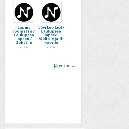
Las ma
Lõvi Leo laul /
joonistan /
Laulupesa
Laulupesa
lapsed
lapsed /
/Solitile ja 1h
Solistile
koorile
2.00€
2.20€
Järgmine
→