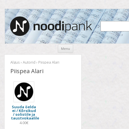
Noodipank
noodipank.ee
Skip
Menu
to
content
Algus
›
Autorid
› Piispea Alari
Piispea Alari
Suuda öelda
ei / Kõrsikud
/ solistile ja
taustvokaalile
4.00€