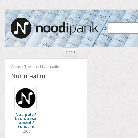
Noodipank
noodipank.ee
Skip
Menu
to
content
Algus
›
Teema
› Nutimaailm
Nutimaailm
Nutipõlv /
Laulupesa
lapsed /
Solistile
1.50€