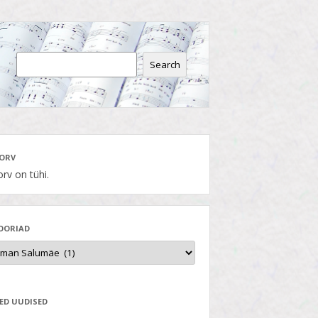
Search
ORV
rv on tühi.
OORIAD
ED UUDISED