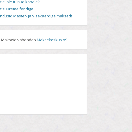
t ei ole tulnud kohale?
t suurema fondiga
andusid Master- ja Visakaardiga maksed!
Makseid vahendab
Maksekeskus AS