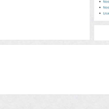
Noo
Noo
Lis