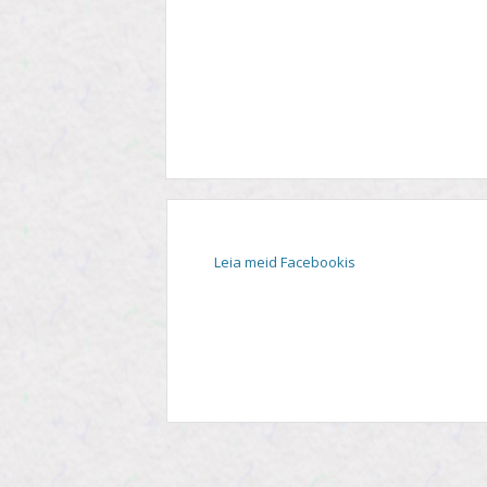
STIIL
TEEMA
TELESAADE
Leia meid Facebookis