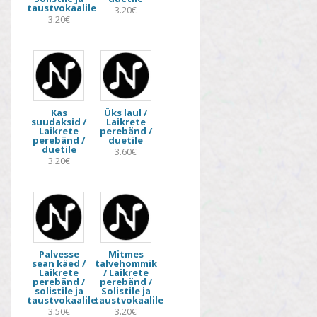
taustvokaalile
3.20€
3.20€
Kas
Üks laul /
suudaksid /
Laikrete
Laikrete
perebänd /
perebänd /
duetile
duetile
3.60€
3.20€
Palvesse
Mitmes
sean käed /
talvehommik
Laikrete
/ Laikrete
perebänd /
perebänd /
solistile ja
Solistile ja
taustvokaalile
taustvokaalile
3.50€
3.20€