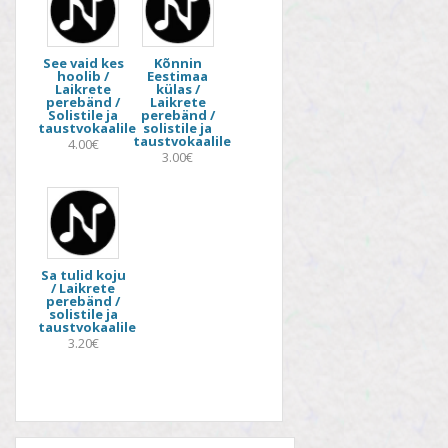
See vaid kes
Kõnnin
hoolib /
Eestimaa
Laikrete
külas /
perebänd /
Laikrete
Solistile ja
perebänd /
taustvokaalile
solistile ja
taustvokaalile
4.00€
3.00€
Sa tulid koju
/ Laikrete
perebänd /
solistile ja
taustvokaalile
3.20€