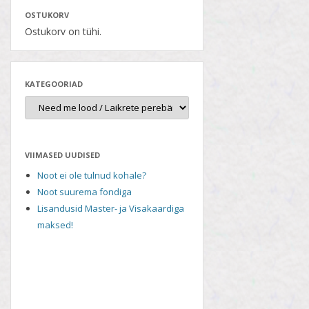
OSTUKORV
Ostukorv on tühi.
KATEGOORIAD
VIIMASED UUDISED
Noot ei ole tulnud kohale?
Noot suurema fondiga
Lisandusid Master- ja Visakaardiga
maksed!