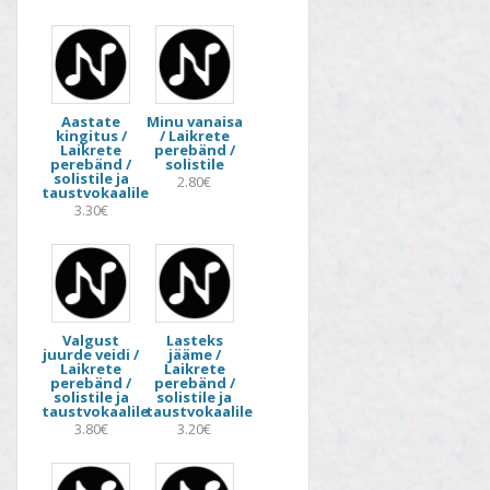
Aastate
Minu vanaisa
kingitus /
/ Laikrete
Laikrete
perebänd /
perebänd /
solistile
solistile ja
2.80€
taustvokaalile
3.30€
Valgust
Lasteks
juurde veidi /
jääme /
Laikrete
Laikrete
perebänd /
perebänd /
solistile ja
solistile ja
taustvokaalile
taustvokaalile
3.80€
3.20€