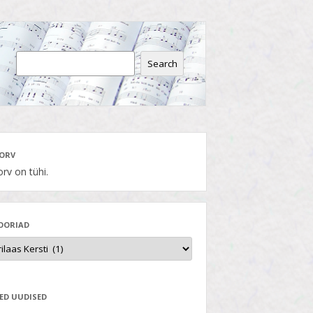
Search
ORV
rv on tühi.
OORIAD
ED UUDISED