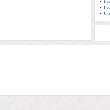
Noo
Noo
Lis