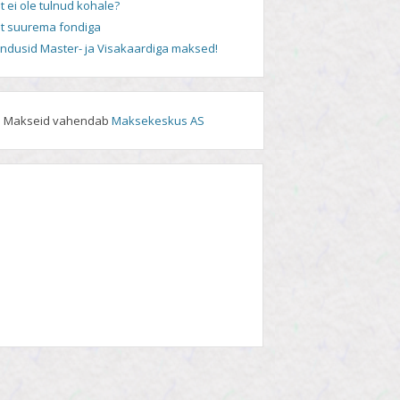
t ei ole tulnud kohale?
t suurema fondiga
andusid Master- ja Visakaardiga maksed!
Makseid vahendab
Maksekeskus AS