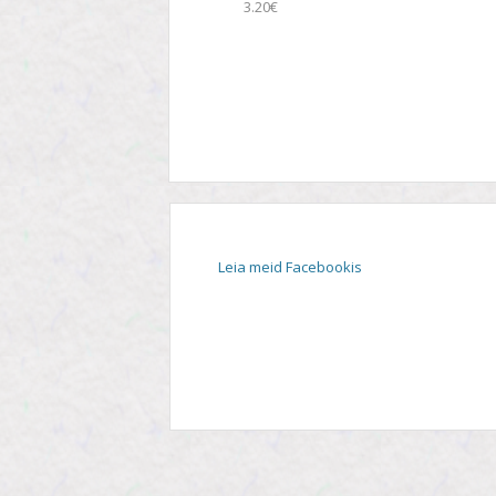
3.20€
STIIL
TEEMA
TELESAADE
Leia meid Facebookis