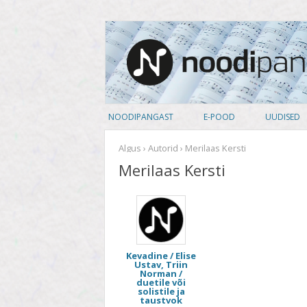
noodipank.ee
Noodipank
NOODIPANGAST
E-POOD
UUDISED
TUTVUSTUS
PEALKIRJAD
Algus
›
Autorid
› Merilaas Kersti
Merilaas Kersti
KASUTAJA LEPING
AUTORID
KUIDAS NOOTI OSTA
ARTISTID
PRIVAATSUSPOLIITIKA
ANSAMBLID
Kevadine / Elise
ALBUM
Ustav, Triin
Norman /
duetile või
KOOSSEIS
solistile ja
taustvok