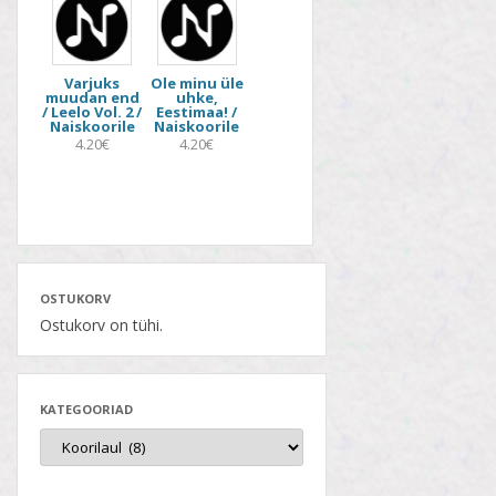
Varjuks
Ole minu üle
muudan end
uhke,
/ Leelo Vol. 2 /
Eestimaa! /
Naiskoorile
Naiskoorile
4.20€
4.20€
OSTUKORV
Ostukorv on tühi.
KATEGOORIAD