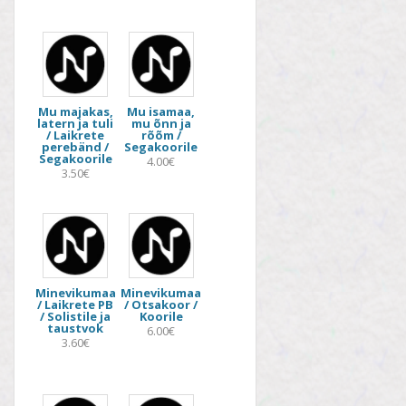
Mu majakas,
Mu isamaa,
latern ja tuli
mu õnn ja
/ Laikrete
rõõm /
perebänd /
Segakoorile
Segakoorile
4.00€
3.50€
Minevikumaa
Minevikumaa
/ Laikrete PB
/ Otsakoor /
/ Solistile ja
Koorile
taustvok
6.00€
3.60€