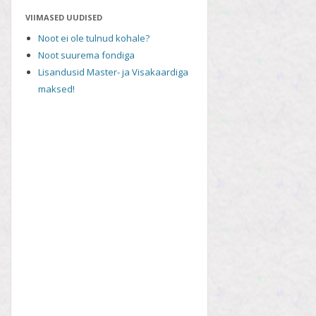
VIIMASED UUDISED
Noot ei ole tulnud kohale?
Noot suurema fondiga
Lisandusid Master- ja Visakaardiga
maksed!