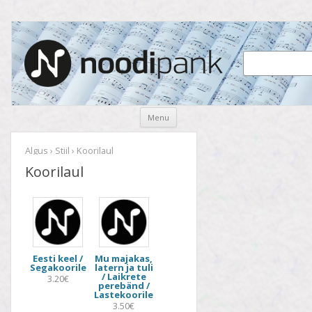
Noodipank
noodipank.ee
Skip
Menu
to
content
Algus
›
Stiil
› Koorilaul
Koorilaul
Eesti keel /
Mu majakas,
Segakoorile
latern ja tuli
/ Laikrete
3.20€
perebänd /
Lastekoorile
3.50€