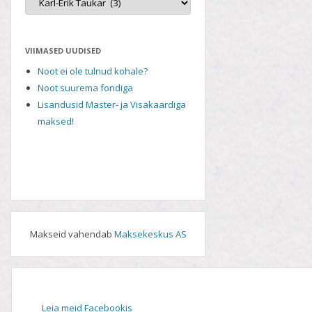
VIIMASED UUDISED
Noot ei ole tulnud kohale?
Noot suurema fondiga
Lisandusid Master- ja Visakaardiga
maksed!
Makseid vahendab
Maksekeskus AS
Leia meid Facebookis