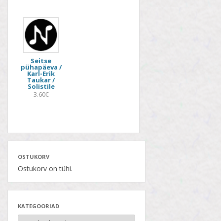
Seitse
pühapäeva /
Karl-Erik
Taukar /
Solistile
3.60€
OSTUKORV
Ostukorv on tühi.
KATEGOORIAD