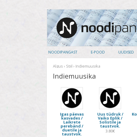
noodipank.ee
Noodipank
NOODIPANGAST
E-POOD
UUDISED
TUTVUSTUS
PEALKIRJAD
Algus
›
Stiil
› Indiemuusika
Indiemuusika
KASUTAJA LEPING
AUTORID
KUIDAS NOOTI OSTA
ARTISTID
PRIVAATSUSPOLIITIKA
ANSAMBLID
Igas päevas
Uus tüdruk /
Ko
ALBUM
kasvades /
Vaiko Eplik /
Laikrete
Solistile ja
perebänd /
taustvok.
KOOSSEIS
duetile ja
3.80€
taustvok.