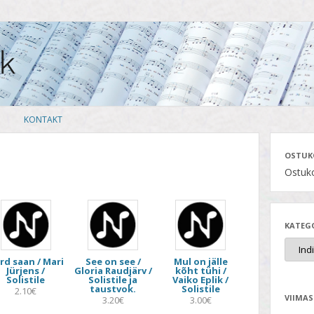
Skip
KONTAKT
to
content
OSTUK
Ostuko
KATEG
rd saan / Mari
See on see /
Mul on jälle
Jürjens /
Gloria Raudjärv /
kõht tühi /
Solistile
Solistile ja
Vaiko Eplik /
taustvok.
Solistile
2.10€
VIIMAS
3.20€
3.00€