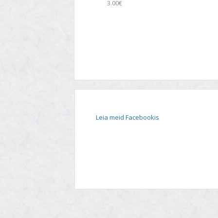
3.00€
STIIL
TEEMA
TELESAADE
Leia meid Facebookis