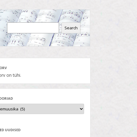
Search
ORV
rv on tühi.
OORIAD
ED UUDISED