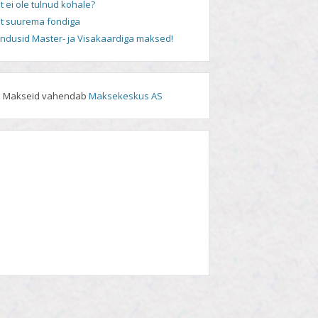
t ei ole tulnud kohale?
t suurema fondiga
andusid Master- ja Visakaardiga maksed!
Makseid vahendab
Maksekeskus AS