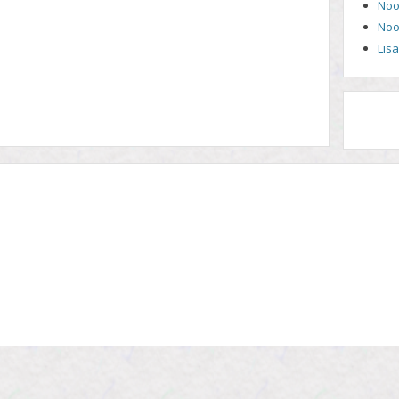
Noo
Noo
Lis