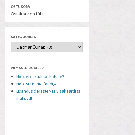
OSTUKORV
Ostukorv on tühi.
KATEGOORIAD
VIIMASED UUDISED
Noot ei ole tulnud kohale?
Noot suurema fondiga
Lisandusid Master- ja Visakaardiga
maksed!