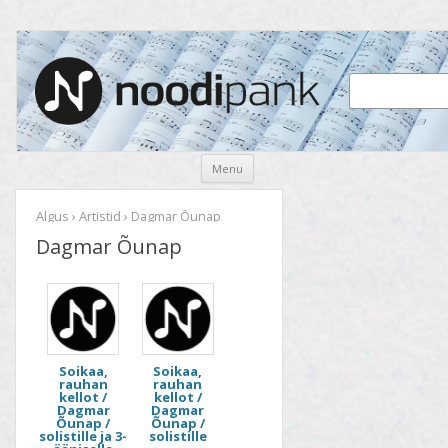
Noodipank
noodipank.ee
Skip
Menu
to
content
Algus
›
Artistid
› Dagmar Õunap
Dagmar Õunap
Soikaa,
Soikaa,
rauhan
rauhan
kellot /
kellot /
Dagmar
Dagmar
Õunap /
Õunap /
solistille ja 3-
solistille