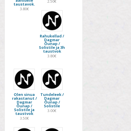
ääniselle
2.50€
taustavok.
3.80€
Rahukellad /
Dagmar
Õunap /
Solistile ja 3h
taustvok
3.80€
Olen sinua
Tundeleek /
rakastanut /
Dagmar
Dagmar
Õunap /
Õunap /
Solistile
Solistile ja
3.00€
taustvok
3.50€