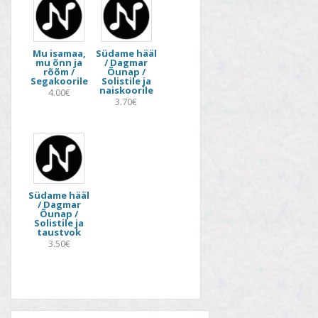
Mu isamaa,
Südame hääl
mu õnn ja
/ Dagmar
rõõm /
Õunap /
Segakoorile
Solistile ja
naiskoorile
4.00€
3.70€
Südame hääl
/ Dagmar
Õunap /
Solistile ja
taustvok
3.50€