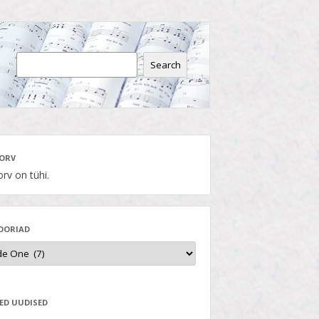
Search
ORV
rv on tühi.
OORIAD
ED UUDISED