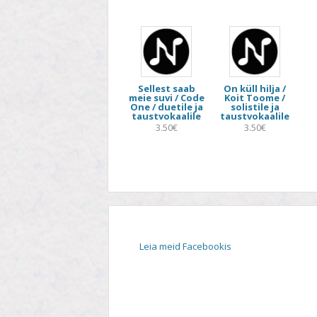
STIIL
TEEMA
TELESAADE
Sellest saab
On küll hilja /
meie suvi / Code
Koit Toome /
One / duetile ja
solistile ja
taustvokaalile
taustvokaalile
3.50€
3.50€
Leia meid Facebookis