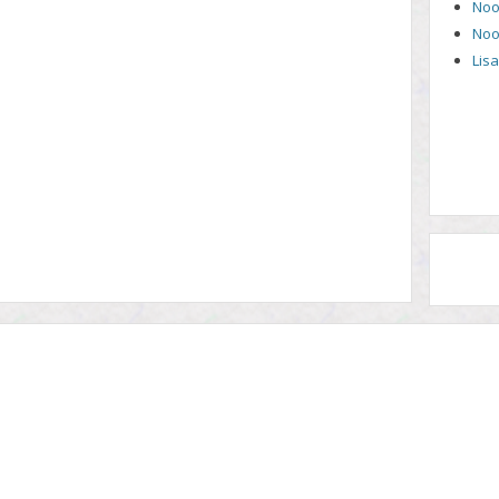
Noo
Noo
Lis