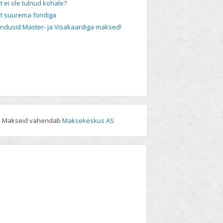
t ei ole tulnud kohale?
t suurema fondiga
andusid Master- ja Visakaardiga maksed!
Makseid vahendab
Maksekeskus AS