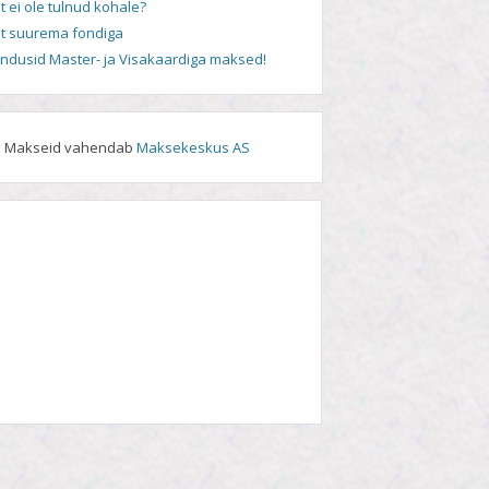
t ei ole tulnud kohale?
t suurema fondiga
andusid Master- ja Visakaardiga maksed!
Makseid vahendab
Maksekeskus AS