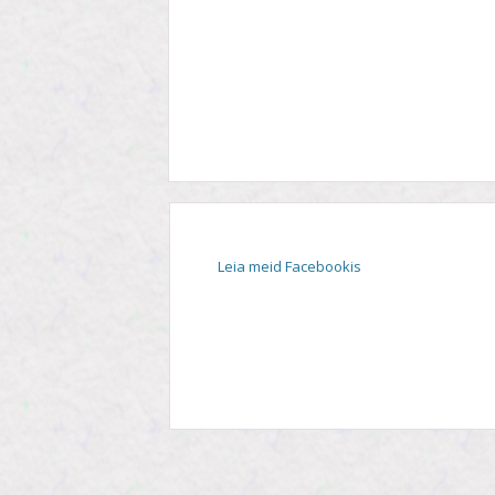
STIIL
TEEMA
TELESAADE
Leia meid Facebookis