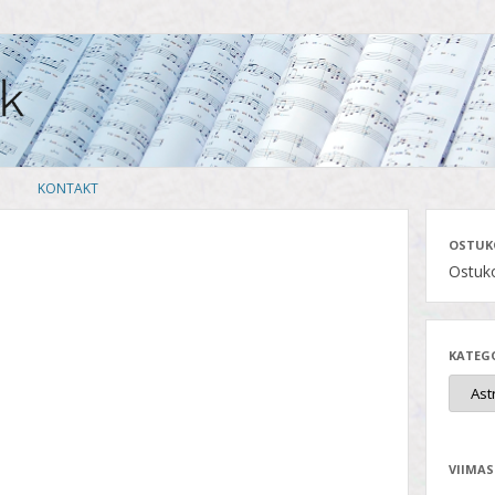
Skip
KONTAKT
to
content
OSTUK
Ostuko
KATEG
VIIMAS