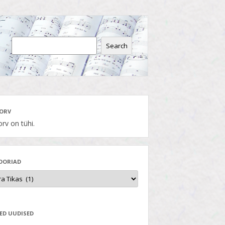
Search
ORV
rv on tühi.
OORIAD
ED UUDISED