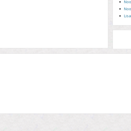
Noo
Noo
Lis