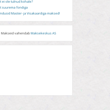
t ei ole tulnud kohale?
t suurema fondiga
andusid Master- ja Visakaardiga maksed!
Makseid vahendab
Maksekeskus AS