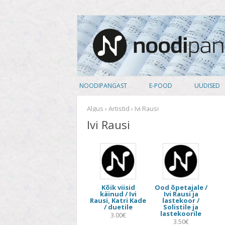
noodipank.ee
Noodipank
NOODIPANGAST
E-POOD
UUDISED
TUTVUSTUS
PEALKIRJAD
Algus
›
Artistid
› Ivi Rausi
Ivi Rausi
KASUTAJA LEPING
AUTORID
KUIDAS NOOTI OSTA
ARTISTID
PRIVAATSUSPOLIITIKA
ANSAMBLID
Kõik viisid
Ood õpetajale /
ALBUM
käinud / Ivi
Ivi Rausi ja
Rausi, Katri Kade
lastekoor /
/ duetile
Solistile ja
KOOSSEIS
lastekoorile
3.00€
3.50€