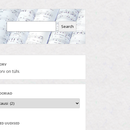
Search
ORV
rv on tühi.
OORIAD
ED UUDISED