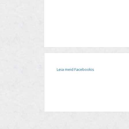
STIIL
TEEMA
TELESAADE
Leia meid Facebookis