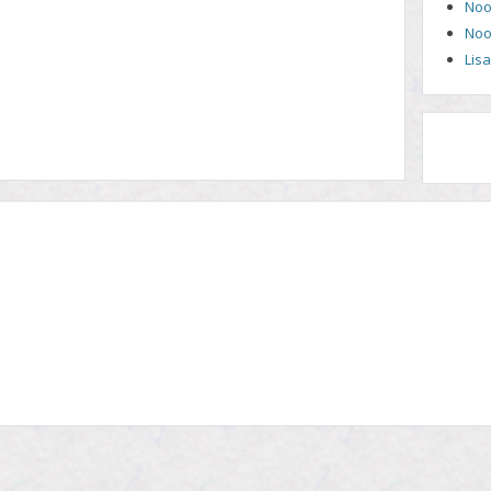
Noo
Noo
Lis